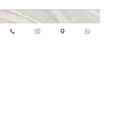
Visão
​Esse é um parágrafo. Clique em "Editar
Texto" ou clique duas vezes na caixa