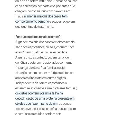
dois rins e serem múltiplos. Apesar de causar
certa apreensão por parte dos pacientes que
chegam no consultório com o exame em
mãos,
a imensa maioria dos casos tem
comportamento benigno
e sequer requerem
qualquer tipo de tratamento.
Por que os cistos renais ocorrem?
A grande maioria dos casos de cistos renais
são ditos esporádicos, ou seja, ocorrem "por
acaso" sem qualquer causa específica.
Alguns cistos, contudo, podem ter origem
genética e estarem relacionados com uma
"herança biológica" da família, nesta
situação podem ocorrer múltiplos cistos em
ambos os rins e até em outros órgãos.
Independente de serem esporádicos ou
estarem relacionados a um problema familiar,
os cistos ocorrem por uma falha na
decodificação de uma proteína presente em
células que fazem parte do rim
, os genes
responsáveis por essa proteína desaparecem
e com isso as células perdem esta