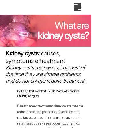
What are
kidney cysts?
Kidney cysts:
causes,
symptoms e treatment.
Kidney cysts may worry, but most of
the time they are simple problems
and do not always require treatment.
By
Dr. Edibert Melchert
and
Dr. Marcelo Schneider
Goulart
, urologists
É relativamente comum durante exames de
rotina encontrar, por acaso, cistos nos rins,
muitas vezes sozinhos em apenas um dos
rins, mas outras vezes podem ocorrer nos