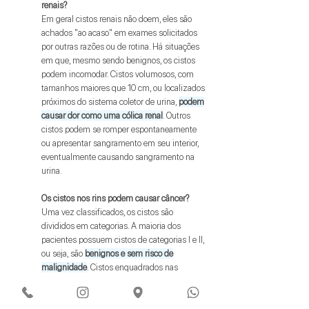
renais?
Em geral cistos renais não doem, eles são
achados "ao acaso" em exames solicitados
por outras razões ou de rotina. Há situações
em que, mesmo sendo benignos, os cistos
podem incomodar. Cistos volumosos, com
tamanhos maiores que 10 cm, ou localizados
próximos do sistema coletor de urina,
podem
causar dor como uma cólica renal
. Outros
cistos podem se romper espontaneamente
ou apresentar sangramento em seu interior,
eventualmente causando sangramento na
urina.
Os cistos nos rins podem causar câncer?
Uma vez classificados, os cistos são
divididos em categorias. A maioria dos
pacientes possuem cistos de categorias I e II,
ou seja, são
benignos e sem risco de
malignidade
. Cistos enquadrados nas
classificações III e IV são chamados de
complexos e apresentam sinais de suspeição.
Nestes casos a recomendação é de que